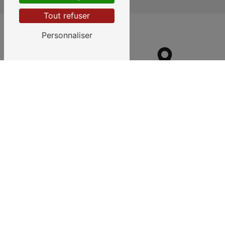
Tout refuser
Personnaliser
Foix
Ax-les-Thermes
Laroque-d'Olmes
Pamiers
Arnave
Mirepoix