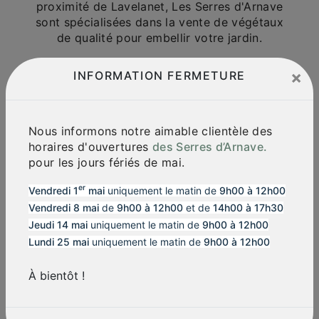
proximité de Lavelanet, Les Serres d'Arnave
sont spécialisées dans la vente de végétaux
de qualité pour embellir votre jardin.
Des Plantes et Fleurs de Qualité
×
INFORMATION FERMETURE
Les Serres d'Arnave proposent une large
sélection de plantes et de fleurs pour tous
types de jardins. Que vous soyez à la
Nous informons notre aimable clientèle des
recherche de plantes vivaces, annuelles,
horaires d'ouvertures
des Serres d’Arnave.
arbustes ou fleurs saisonnières, vous
pour les jours fériés de mai.
trouverez votre bonheur dans notre jardinerie.
Nous veillons à ce que nos végétaux soient de
er
Vendredi 1
mai
uniquement le matin de
9h00 à 12h00
qualité et en bonne santé pour garantir votre
Vendredi 8 mai
de
9h00 à 12h00
et de
14h00 à 17h30
satisfaction.
Jeudi 14 mai
uniquement le matin de
9h00 à 12h00
Conseils et Expertise
Lundi 25 mai
uniquement le matin de
9h00 à 12h00
Notre équipe de passionnés est à votre
disposition pour vous prodiguer des conseils
À bientôt !
personnalisés en matière de jardinage. Que
vous soyez novice en la matière ou un
jardinier expérimenté, nous saurons vous