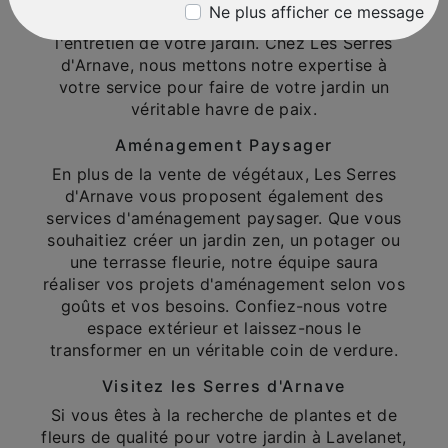
Ne plus afficher ce message
guider dans le choix des plantes et dans
l'entretien de votre jardin. Chez Les Serres
d'Arnave, nous mettons notre expertise à
votre service pour faire de votre jardin un
véritable havre de paix.
Aménagement Paysager
En plus de la vente de végétaux, Les Serres
d'Arnave vous proposent également des
services d'aménagement paysager. Que vous
souhaitiez créer un jardin zen, un potager ou
une terrasse fleurie, notre équipe saura
réaliser vos projets d'aménagement selon vos
goûts et vos besoins. Confiez-nous votre
espace extérieur et laissez-nous le
transformer en un véritable coin de verdure.
Visitez les Serres d'Arnave
Si vous êtes à la recherche de plantes et de
fleurs de qualité pour votre jardin à Lavelanet,