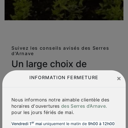
Suivez les conseils avisés des Serres
d'Arnave
Un large choix de
plantes et d’arbres à
×
INFORMATION FERMETURE
Arnave
Découvrez un large choix de plantes et
Nous informons notre aimable clientèle des
d'arbres aux Serres d'Arnave, votre pépinière
horaires d'ouvertures
des Serres d’Arnave.
près de Foix en Ariège. En flânant dans nos
pour les jours fériés de mai.
allées
, vous trouverez des arbres et
arbustes
, des
arbres de haies
, des
arbres
er
Vendredi 1
mai
uniquement le matin de
9h00 à 12h00
fruitiers
, ainsi que des
lavandes
et des