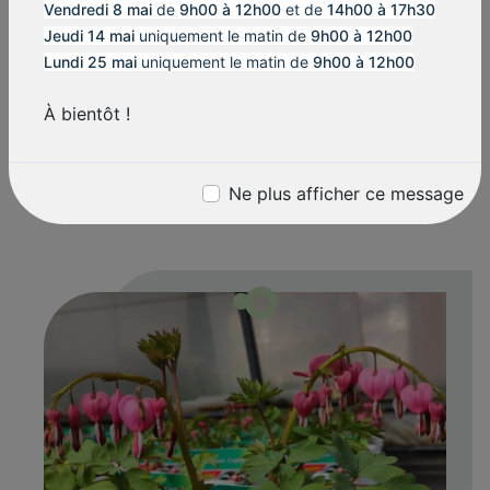
Vendredi 8 mai
de
9h00 à 12h00
et de
14h00 à 17h30
cactus
, adaptés à vos espaces verts selon la
Jeudi 14 mai
uniquement le matin de
9h00 à 12h00
saison.
Lundi 25 mai
uniquement le matin de
9h00 à 12h00
Nous vous proposons des végétaux de
toutes
À bientôt !
tailles
, pour répondre à tous vos besoins, que
ce soit pour
aménager un jardin
, créer une
haie ou enrichir votre
espace extérieur
. Nous
serons heureux de vous conseiller pour faire
Ne plus afficher ce message
de votre jardin un véritable
havre de paix
.