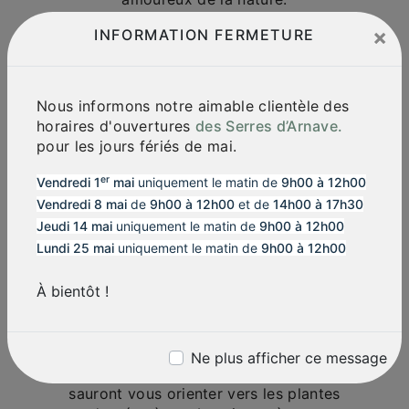
Un large choix de végétaux pour tous
×
INFORMATION FERMETURE
les goûts
Les Serres d'Arnave vous proposent un large
éventail de plantes, fleurs, arbustes et arbres
Nous informons notre aimable clientèle des
pour agrémenter votre jardin ou votre balcon.
horaires d'ouvertures
des Serres d’Arnave.
Que vous recherchiez des plantes d'extérieur,
pour les jours fériés de mai.
des plantes d'intérieur, des plantes
grimpantes ou des plantes aromatiques, vous
er
Vendredi 1
mai
uniquement le matin de
9h00 à 12h00
trouverez certainement votre bonheur parmi
Vendredi 8 mai
de
9h00 à 12h00
et de
14h00 à 17h30
notre sélection variée et de qualité.
Jeudi 14 mai
uniquement le matin de
9h00 à 12h00
Lundi 25 mai
Des conseils personnalisés par des
uniquement le matin de
9h00 à 12h00
professionnels passionnés
À bientôt !
Notre équipe de passionnés de jardinage est à
votre écoute pour vous conseiller et vous
guider dans vos choix. Que ce soit pour créer
un jardin à l'anglaise, un jardin méditerranéen
Ne plus afficher ce message
ou un espace de détente tropical, nos experts
sauront vous orienter vers les plantes