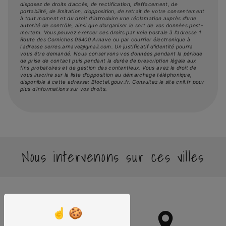
disposez de droits d’accès, de rectification, d’effacement, de
portabilité, de limitation, d’opposition, de retrait de votre consentement
à tout moment et du droit d’introduire une réclamation auprès d’une
autorité de contrôle, ainsi que d’organiser le sort de vos données post-
mortem. Vous pouvez exercer ces droits par voie postale à l'adresse 1
Route des Corniches 09400 Arnave ou par courrier électronique à
l'adresse serres.arnave@gmail.com. Un justificatif d'identité pourra
vous être demandé. Nous conservons vos données pendant la période
de prise de contact puis pendant la durée de prescription légale aux
fins probatoires et de gestion des contentieux. Vous avez le droit de
vous inscrire sur la liste d'opposition au démarchage téléphonique,
disponible à cette adresse:
Bloctel.gouv.fr
. Consultez le site cnil.fr pour
plus d’informations sur vos droits.
Nous intervenons sur ces villes