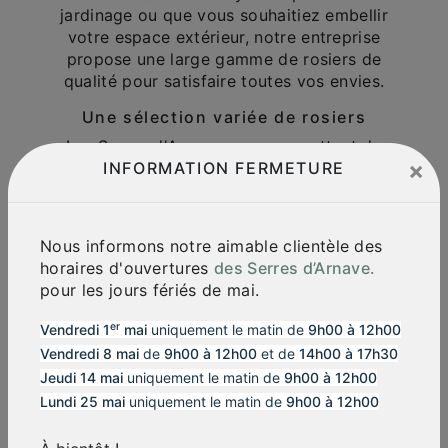
jardinage ou que vous souhaitiez embellir
votre espace extérieur, notre entreprise
propose une large gamme de rosiers de
qualité pour satisfaire toutes vos envies.
Une sélection variée de rosiers
Les Serres d'Arnave vous permettent de
×
choisir parmi une multitude de variétés de
INFORMATION FERMETURE
rosiers pour créer un jardin enchanteur. Du
rosier buisson au rosier grimpant en passant
par le rosier arbustif, vous trouverez
Nous informons notre aimable clientèle des
forcément celui qui correspond à vos
horaires d'ouvertures
des Serres d’Arnave.
attentes.
pour les jours fériés de mai.
Conseils d'experts
er
Vendredi 1
mai
uniquement le matin de
9h00 à 12h00
Notre équipe de passionnés est là pour vous
Vendredi 8 mai
de
9h00 à 12h00
et de
14h00 à 17h30
conseiller dans le choix de vos rosiers en
Jeudi 14 mai
uniquement le matin de
9h00 à 12h00
fonction de vos besoins et de votre
Lundi 25 mai
uniquement le matin de
9h00 à 12h00
environnement. Que vous recherchiez un
rosier résistant, parfumé ou à floraison