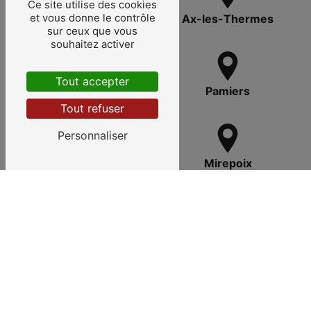
Ce site utilise des cookies
et vous donne le contrôle
Foix
Ax-les-Thermes
sur ceux que vous
souhaitez activer
Tout accepter
Laroque-d'Olmes
Pamiers
Tout refuser
Personnaliser
Arnave
Mirepoix
Andorre
Les Cabannes
Saurat
La Bastide-de-Sérou