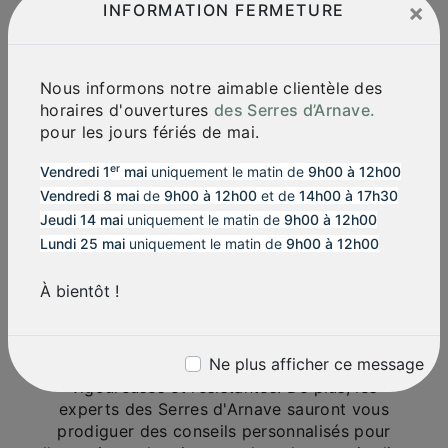
×
INFORMATION FERMETURE
Les Serres d'Arnave : Votre Partenaire
Jardinage
Les Serres d'Arnave proposent un large choix
Nous informons notre aimable clientèle des
de plantes, de fleurs et d'arbustes pour
horaires d'ouvertures
des Serres d’Arnave.
embellir votre jardin à Laroque-d'Olmes. Que
pour les jours fériés de mai.
vous soyez novice ou expert en jardinage,
l'équipe chaleureuse et compétente des
er
Vendredi 1
mai
uniquement le matin de
9h00 à 12h00
Serres d'Arnave est à votre disposition pour
Vendredi 8 mai
de
9h00 à 12h00
et de
14h00 à 17h30
vous conseiller et vous guider dans vos choix.
Jeudi 14 mai
uniquement le matin de
9h00 à 12h00
Lundi 25 mai
uniquement le matin de
9h00 à 12h00
Plantes Locales et Conseils
Personnalisés
À bientôt !
Les Serres d'Arnave se distinguent par leur
sélection de plantes adaptées au climat de
Laroque-d'Olmes. En privilégiant les végétaux
Ne plus afficher ce message
locaux, vous êtes assuré d'obtenir des plantes
vigoureuses et résistantes. De plus, les
experts des Serres d'Arnave sauront vous
prodiguer des conseils personnalisés pour