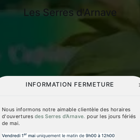
Les Serres d'Arnave
INFORMATION FERMETURE
Nous informons notre aimable clientèle des horaires
d'ouvertures
des Serres d’Arnave.
pour les jours fériés
de mai.
er
Vendredi 1
mai
uniquement le matin de
9h00 à 12h00