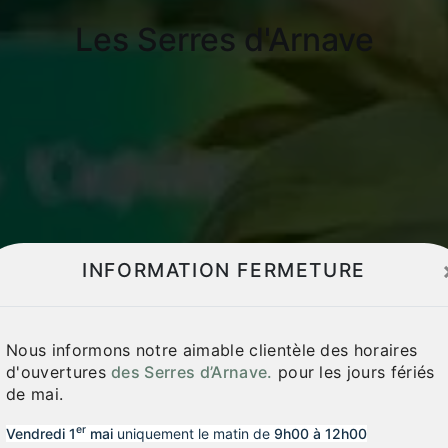
Les Serres d'Arnave
INFORMATION FERMETURE
Nous informons notre aimable clientèle des horaires
d'ouvertures
des Serres d’Arnave.
pour les jours fériés
de mai.
er
Vendredi 1
mai
uniquement le matin de
9h00 à 12h00