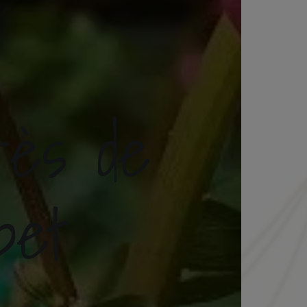
rès de
bet