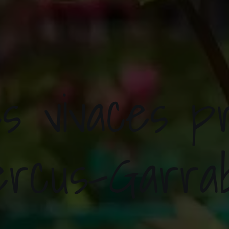
es vivaces p
rcus-Garra