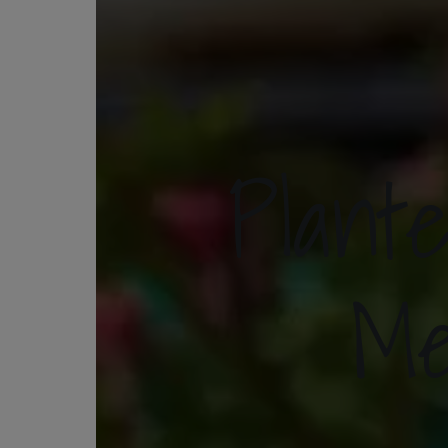
Plant
Me