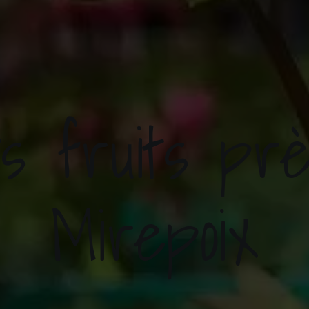
ts fruits pr
Mirepoix