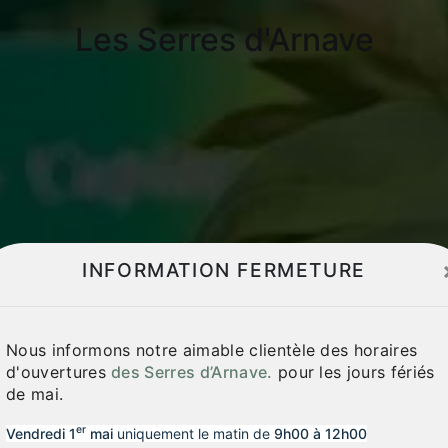
Les Serres d'Arnave
INFORMATION FERMETURE
Nous informons notre aimable clientèle des horaires
d'ouvertures
des Serres d’Arnave.
pour les jours fériés
de mai.
er
Vendredi 1
mai
uniquement le matin de
9h00 à 12h00